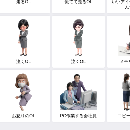
走るOL
慌てて走るOL
いいアイ
ん
泣くOL
泣くOL
メモ
お怒りのOL
PC作業する会社員
コピー