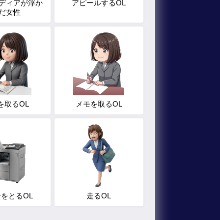
ディアが浮か
アピールするOL
だ女性
を取るOL
メモを取るOL
をとるOL
走るOL