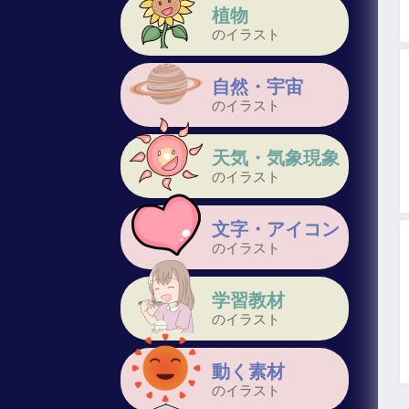
植物
のイラスト
自然・宇宙
のイラスト
天気・気象現象
のイラスト
文字・アイコン
のイラスト
学習教材
のイラスト
動く素材
のイラスト