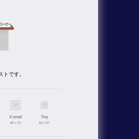
ストです。
X-small
Tiny
80 x 72
64 x 57