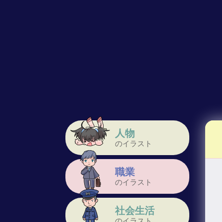
人物
のイラスト
職業
のイラスト
社会生活
のイラスト