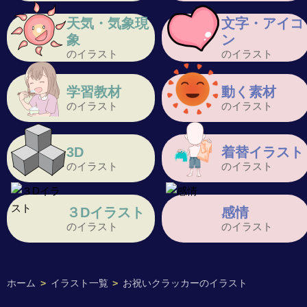
天気・気象現
文字・アイコ
象
ン
のイラスト
のイラスト
学習教材
動く素材
のイラスト
のイラスト
3D
着替イラスト
のイラスト
のイラスト
３Dイラスト
感情
のイラスト
のイラスト
ホーム
>
イラスト一覧
>
お祝いクラッカーのイラスト