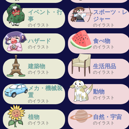
イベント・行
スポーツ・レ
事
ジャー
のイラスト
のイラスト
ハザード
食べ物
のイラスト
のイラスト
建築物
生活用品
のイラスト
のイラスト
メカ・機械装
動物
置
のイラスト
のイラスト
植物
自然・宇宙
のイラスト
のイラスト