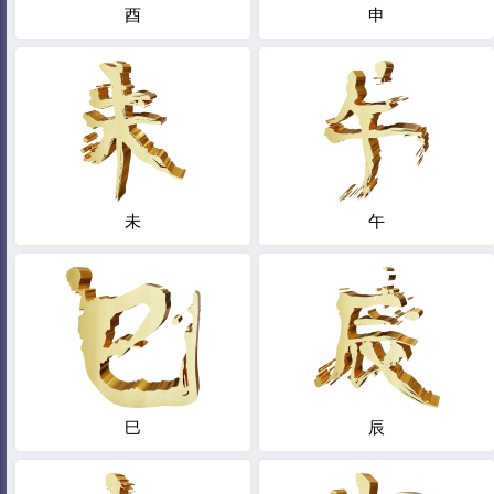
酉
申
未
午
巳
辰