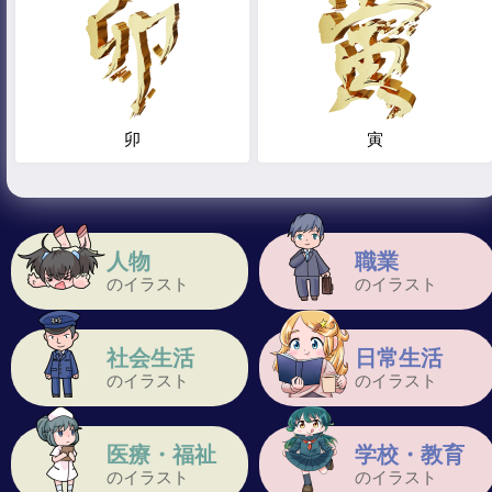
卯
寅
人物
職業
のイラスト
のイラスト
社会生活
日常生活
のイラスト
のイラスト
医療・福祉
学校・教育
のイラスト
のイラスト