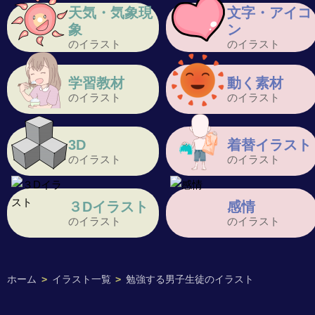
天気・気象現
文字・アイコ
象
ン
のイラスト
のイラスト
学習教材
動く素材
のイラスト
のイラスト
3D
着替イラスト
のイラスト
のイラスト
３Dイラスト
感情
のイラスト
のイラスト
ホーム
>
イラスト一覧
>
勉強する男子生徒のイラスト