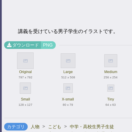
講義を受けている男子学生のイラストです。
ダウンロード
PNG
Original
Large
Medium
797 x 792
512 x 508
256 x 254
Small
X-small
Tiny
128 x 127
80 x 79
64 x 63
>
>
カテゴリ
人物
こども
中学・高校生男子生徒