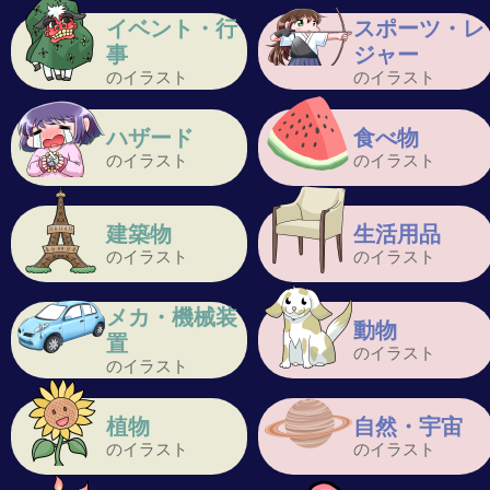
イベント・行
スポーツ・レ
事
ジャー
のイラスト
のイラスト
ハザード
食べ物
のイラスト
のイラスト
建築物
生活用品
のイラスト
のイラスト
メカ・機械装
動物
置
のイラスト
のイラスト
植物
自然・宇宙
のイラスト
のイラスト