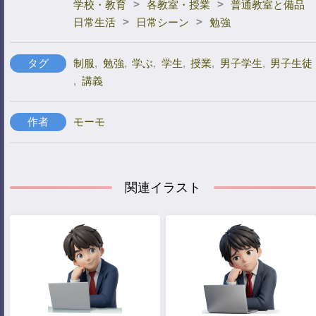
>
>
学校・教育
各教室・授業
普通教室と備品
>
>
日常生活
日常シーン
勉強
タグ
制服
,
勉強
,
学ぶ
,
学生
,
授業
,
男子学生
,
男子生徒
,
講義
作者
モーモ
関連イラスト