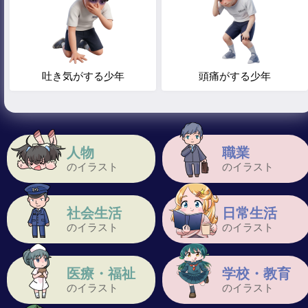
吐き気がする少年
頭痛がする少年
人物
職業
のイラスト
のイラスト
社会生活
日常生活
のイラスト
のイラスト
医療・福祉
学校・教育
のイラスト
のイラスト