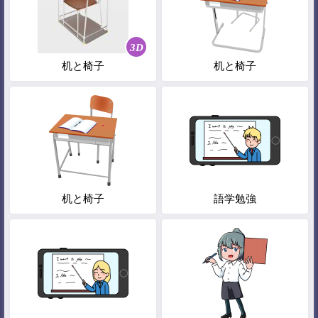
3D
机と椅子
机と椅子
机と椅子
語学勉強