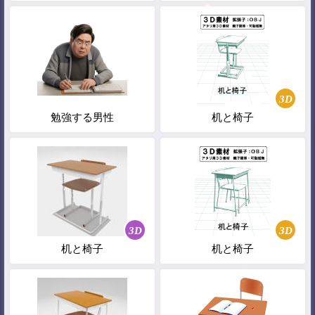
3D
勉強する男性
机と椅子
3D
3D
机と椅子
机と椅子