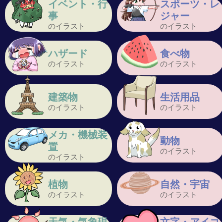
イベント・行
スポーツ・レ
事
ジャー
のイラスト
のイラスト
ハザード
食べ物
のイラスト
のイラスト
建築物
生活用品
のイラスト
のイラスト
メカ・機械装
動物
置
のイラスト
のイラスト
植物
自然・宇宙
のイラスト
のイラスト