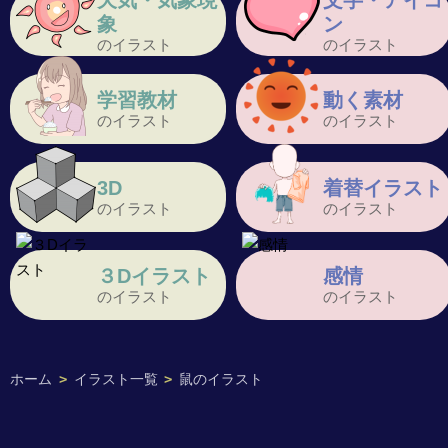
天気・気象現
文字・アイコ
象
ン
のイラスト
のイラスト
学習教材
動く素材
のイラスト
のイラスト
3D
着替イラスト
のイラスト
のイラスト
３Dイラスト
感情
のイラスト
のイラスト
ホーム
>
イラスト一覧
>
鼠のイラスト