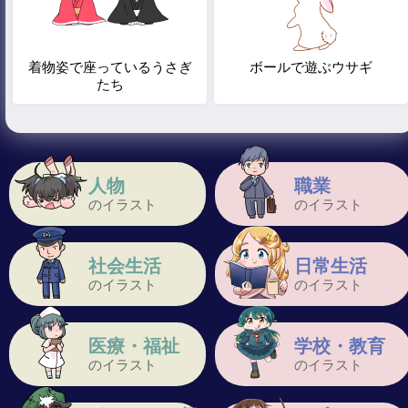
着物姿で座っているうさぎ
ボールで遊ぶウサギ
たち
人物
職業
のイラスト
のイラスト
社会生活
日常生活
のイラスト
のイラスト
医療・福祉
学校・教育
のイラスト
のイラスト