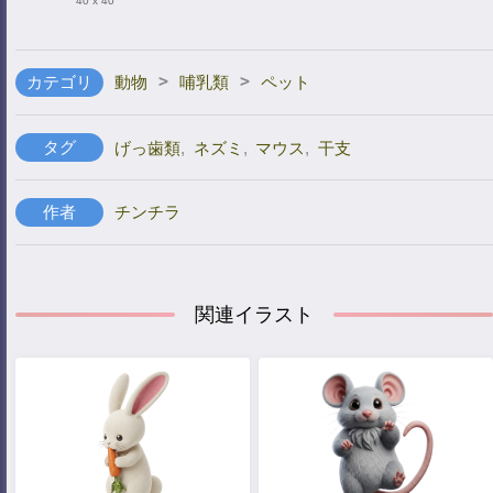
40 x 40
>
>
カテゴリ
動物
哺乳類
ペット
タグ
げっ歯類
,
ネズミ
,
マウス
,
干支
作者
チンチラ
関連イラスト