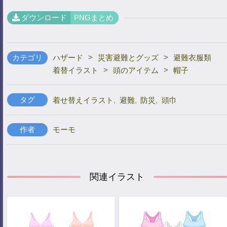
ダウンロード
PNGまとめ
>
>
カテゴリ
ハザード
災害避難とグッズ
避難衣服類
>
>
着替イラスト
頭のアイテム
帽子
タグ
着せ替えイラスト
,
避難
,
防災
,
頭巾
作者
モーモ
関連イラスト