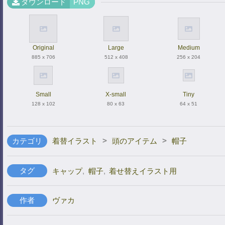
ダウンロード
PNG
Original
Large
Medium
885 x 706
512 x 408
256 x 204
Small
X-small
Tiny
128 x 102
80 x 63
64 x 51
>
>
カテゴリ
着替イラスト
頭のアイテム
帽子
タグ
キャップ
,
帽子
,
着せ替えイラスト用
作者
ヴァカ