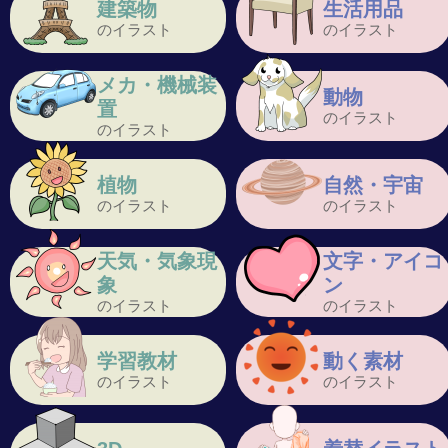
建築物
生活用品
のイラスト
のイラスト
メカ・機械装
動物
置
のイラスト
のイラスト
植物
自然・宇宙
のイラスト
のイラスト
天気・気象現
文字・アイコ
象
ン
のイラスト
のイラスト
学習教材
動く素材
のイラスト
のイラスト