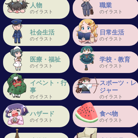
人物
職業
のイラスト
のイラスト
社会生活
日常生活
のイラスト
のイラスト
医療・福祉
学校・教育
のイラスト
のイラスト
イベント・行
スポーツ・レ
事
ジャー
のイラスト
のイラスト
ハザード
食べ物
のイラスト
のイラスト