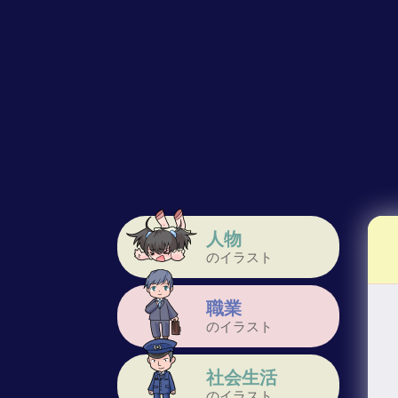
人物
のイラスト
職業
のイラスト
社会生活
のイラスト