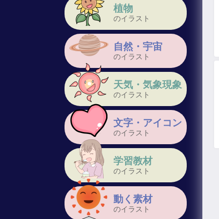
植物
のイラスト
自然・宇宙
のイラスト
天気・気象現象
のイラスト
文字・アイコン
のイラスト
学習教材
のイラスト
動く素材
のイラスト