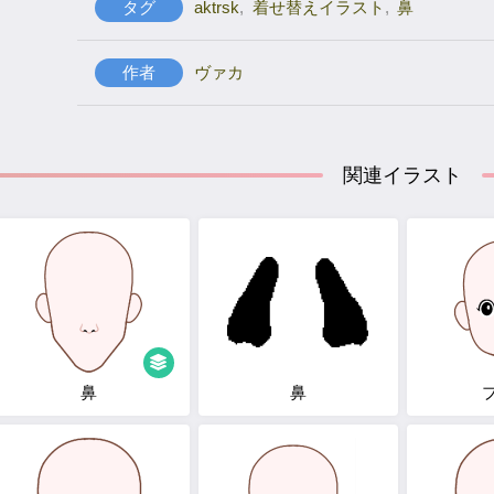
タグ
aktrsk
,
着せ替えイラスト
,
鼻
作者
ヴァカ
関連イラスト
鼻
鼻