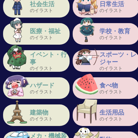
社会生活
日常生活
のイラスト
のイラスト
医療・福祉
学校・教育
のイラスト
のイラスト
イベント・行
スポーツ・レ
事
ジャー
のイラスト
のイラスト
ハザード
食べ物
のイラスト
のイラスト
建築物
生活用品
のイラスト
のイラスト
メカ・機械装