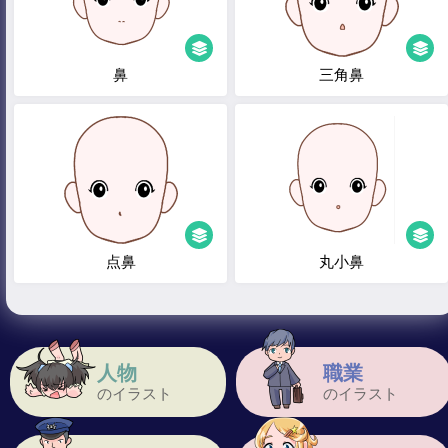
鼻
三角鼻
点鼻
丸小鼻
人物
職業
のイラスト
のイラスト