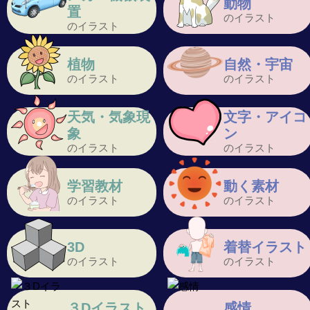
動物
置
のイラスト
のイラスト
植物
自然・宇宙
のイラスト
のイラスト
天気・気象現
文字・アイコ
象
ン
のイラスト
のイラスト
学習教材
動く素材
のイラスト
のイラスト
3D
着替イラスト
のイラスト
のイラスト
３Dイラスト
感情