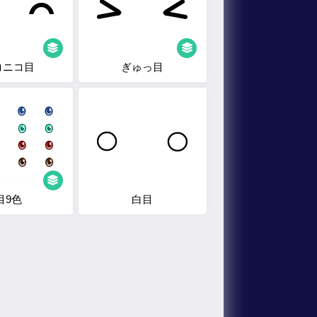
コニコ目
ぎゅっ目
目9色
白目