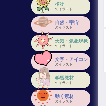
植物
のイラスト
自然・宇宙
のイラスト
天気・気象現象
のイラスト
文字・アイコン
のイラスト
学習教材
のイラスト
動く素材
のイラスト