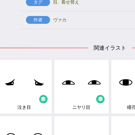
タグ
目
,
着せ替え
作者
ヴァカ
関連イラスト
泣き目
ニヤリ目
瞳