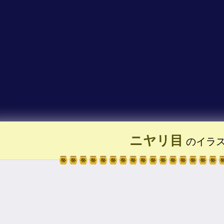
ニヤリ目
のイラ