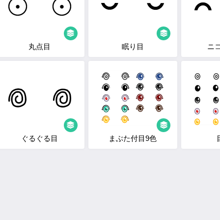
丸点目
眠り目
ニ
ぐるぐる目
まぶた付目9色