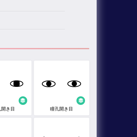
孔開き目
瞳孔開き目