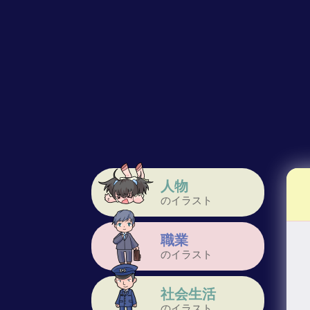
人物
のイラスト
職業
のイラスト
社会生活
のイラスト