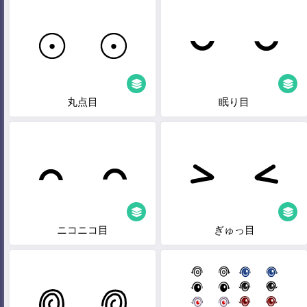
丸点目
眠り目
ニコニコ目
ぎゅっ目