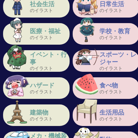
社会生活
日常生活
のイラスト
のイラスト
医療・福祉
学校・教育
のイラスト
のイラスト
イベント・行
スポーツ・レ
事
ジャー
のイラスト
のイラスト
ハザード
食べ物
のイラスト
のイラスト
建築物
生活用品
のイラスト
のイラスト
メカ・機械装