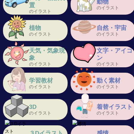
動物
置
のイラスト
のイラスト
植物
自然・宇宙
のイラスト
のイラスト
天気・気象現
文字・アイコ
象
ン
のイラスト
のイラスト
学習教材
動く素材
のイラスト
のイラスト
3D
着替イラスト
のイラスト
のイラスト
３Dイラスト
感情