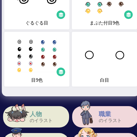
ぐるぐる目
まぶた付目9色
目9色
白目
人物
職業
のイラスト
のイラスト