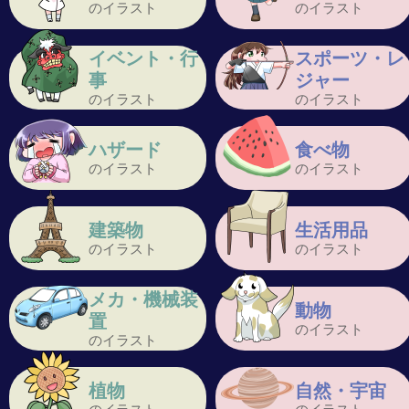
のイラスト
のイラスト
イベント・行
スポーツ・レ
事
ジャー
のイラスト
のイラスト
ハザード
食べ物
のイラスト
のイラスト
建築物
生活用品
のイラスト
のイラスト
メカ・機械装
動物
置
のイラスト
のイラスト
植物
自然・宇宙