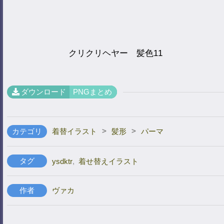
クリクリヘヤー 髪色11
ダウンロード
PNGまとめ
>
>
カテゴリ
着替イラスト
髪形
パーマ
タグ
ysdktr
,
着せ替えイラスト
作者
ヴァカ