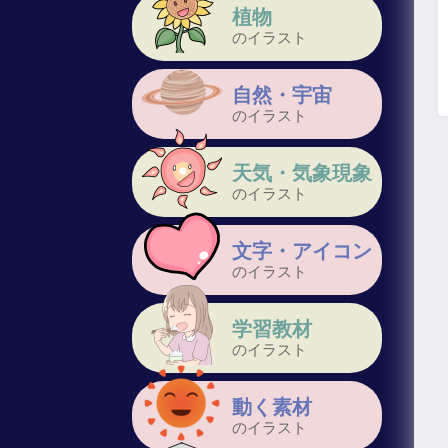
植物
のイラスト
自然・宇宙
のイラスト
天気・気象現象
のイラスト
文字・アイコン
のイラスト
学習教材
のイラスト
動く素材
のイラスト