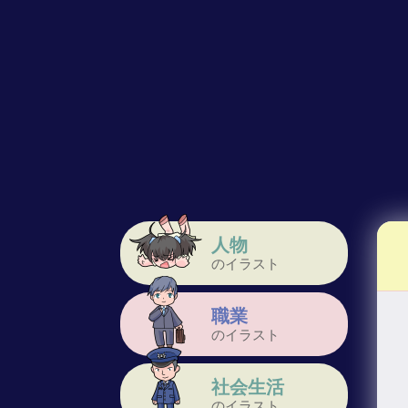
人物
のイラスト
職業
のイラスト
社会生活
のイラスト