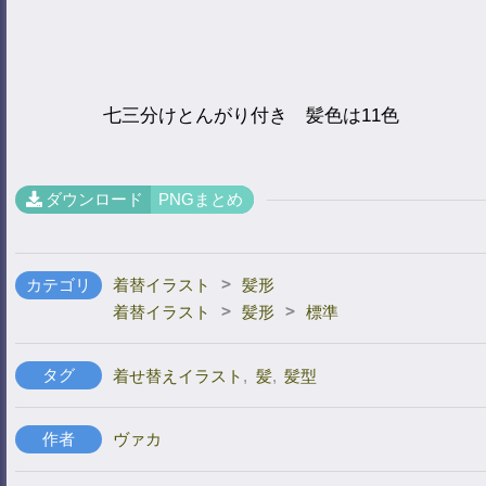
七三分けとんがり付き 髪色は11色
ダウンロード
PNGまとめ
>
カテゴリ
着替イラスト
髪形
>
>
着替イラスト
髪形
標準
タグ
着せ替えイラスト
,
髪
,
髪型
作者
ヴァカ