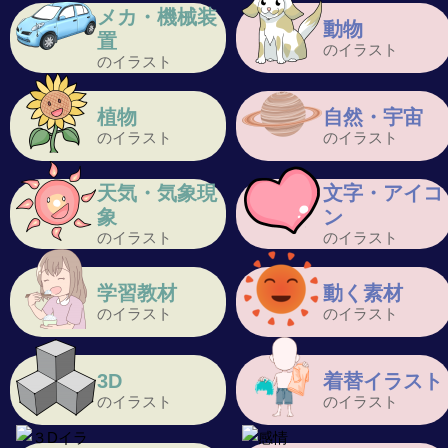
メカ・機械装
動物
置
のイラスト
のイラスト
植物
自然・宇宙
のイラスト
のイラスト
天気・気象現
文字・アイコ
象
ン
のイラスト
のイラスト
学習教材
動く素材
のイラスト
のイラスト
3D
着替イラスト
のイラスト
のイラスト