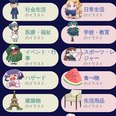
社会生活
日常生活
のイラスト
のイラスト
医療・福祉
学校・教育
のイラスト
のイラスト
イベント・行
スポーツ・レ
事
ジャー
のイラスト
のイラスト
ハザード
食べ物
のイラスト
のイラスト
建築物
生活用品
のイラスト
のイラスト