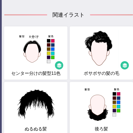
関連イラスト
センター分けの髪型11色
ボサボサの髪の毛
ぬるぬる髪
後ろ髪