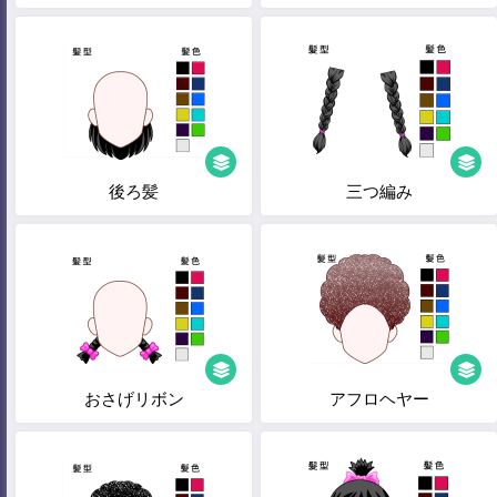
後ろ髪
三つ編み
おさげリボン
アフロヘヤー