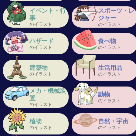
イベント・行
スポーツ・レ
事
ジャー
のイラスト
のイラスト
ハザード
食べ物
のイラスト
のイラスト
建築物
生活用品
のイラスト
のイラスト
メカ・機械装
動物
置
のイラスト
のイラスト
植物
自然・宇宙
のイラスト
のイラスト