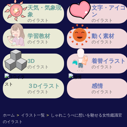
天気・気象現
文字・アイコ
象
ン
のイラスト
のイラスト
学習教材
動く素材
のイラスト
のイラスト
3D
着替イラスト
のイラスト
のイラスト
３Dイラスト
感情
のイラスト
のイラスト
ホーム
>
イラスト一覧
>
しゃれこうべに想いを馳せる女性鑑識官
のイラスト