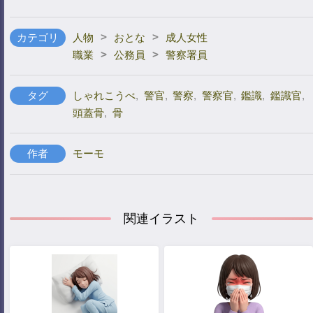
>
>
カテゴリ
人物
おとな
成人女性
>
>
職業
公務員
警察署員
タグ
しゃれこうべ
,
警官
,
警察
,
警察官
,
鑑識
,
鑑識官
,
頭蓋骨
,
骨
作者
モーモ
関連イラスト