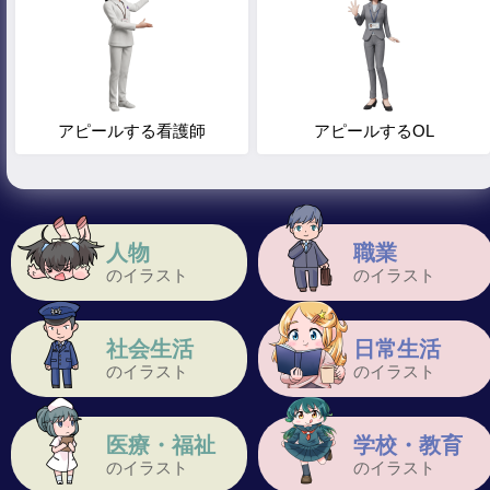
アピールする看護師
アピールするOL
人物
職業
のイラスト
のイラスト
社会生活
日常生活
のイラスト
のイラスト
医療・福祉
学校・教育
のイラスト
のイラスト