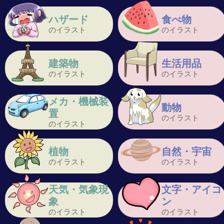
ハザード
食べ物
のイラスト
のイラスト
建築物
生活用品
のイラスト
のイラスト
メカ・機械装
動物
置
のイラスト
のイラスト
植物
自然・宇宙
のイラスト
のイラスト
天気・気象現
文字・アイコ
象
ン
のイラスト
のイラスト