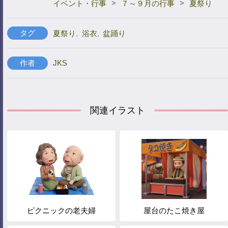
>
>
イベント・行事
７～９月の行事
夏祭り
タグ
夏祭り
,
浴衣
,
盆踊り
作者
JKS
関連イラスト
ピクニックの老夫婦
屋台のたこ焼き屋