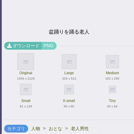
盆踊りを踊る老人
ダウンロード
PNG
Original
Large
Medium
1354 x 2129
325 x 512
162 x 256
Small
X-small
Tiny
81 x 128
50 x 80
40 x 64
>
>
カテゴリ
人物
おとな
老人男性