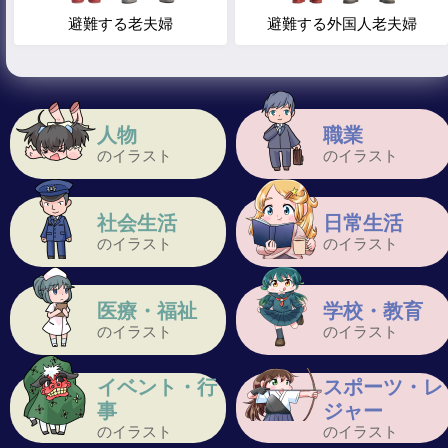
避難する老夫婦
避難する外国人老夫婦
人物
職業
のイラスト
のイラスト
社会生活
日常生活
のイラスト
のイラスト
医療・福祉
学校・教育
のイラスト
のイラスト
イベント・行
スポーツ・レ
事
ジャー
のイラスト
のイラスト