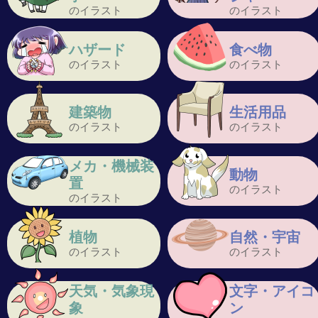
のイラスト
のイラスト
ハザード
食べ物
のイラスト
のイラスト
建築物
生活用品
のイラスト
のイラスト
メカ・機械装
動物
置
のイラスト
のイラスト
植物
自然・宇宙
のイラスト
のイラスト
天気・気象現
文字・アイコ
象
ン