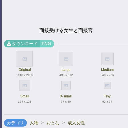
面接受ける女生と面接官
ダウンロード
PNG
Original
Large
Medium
1948 x 2000
498 x 512
249 x 256
Small
X-small
Tiny
124 x 128
77 x 80
62 x 64
>
>
カテゴリ
人物
おとな
成人女性