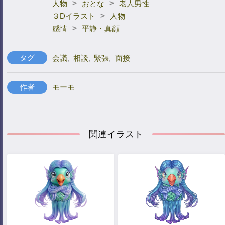
>
>
人物
おとな
老人男性
>
３Dイラスト
人物
>
感情
平静・真顔
タグ
会議
,
相談
,
緊張
,
面接
作者
モーモ
関連イラスト