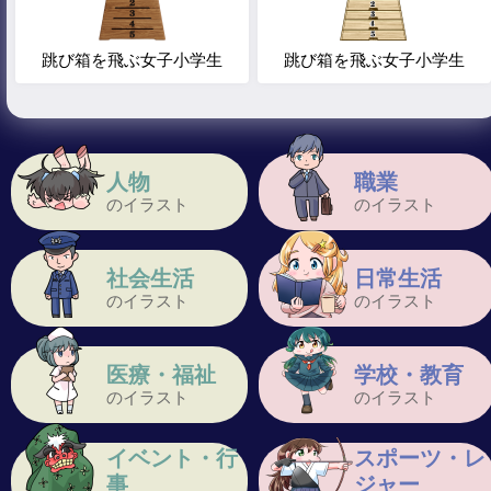
跳び箱を飛ぶ女子小学生
跳び箱を飛ぶ女子小学生
人物
職業
のイラスト
のイラスト
社会生活
日常生活
のイラスト
のイラスト
医療・福祉
学校・教育
のイラスト
のイラスト
イベント・行
スポーツ・レ
事
ジャー