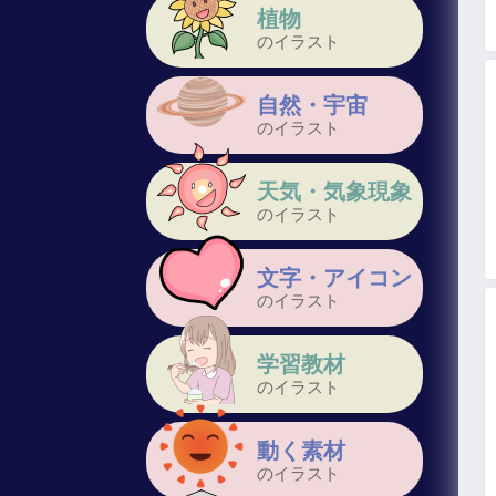
植物
のイラスト
自然・宇宙
のイラスト
天気・気象現象
のイラスト
文字・アイコン
のイラスト
学習教材
のイラスト
動く素材
のイラスト