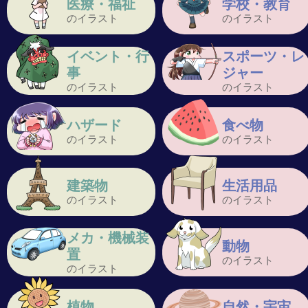
医療・福祉
学校・教育
のイラスト
のイラスト
イベント・行
スポーツ・レ
事
ジャー
のイラスト
のイラスト
ハザード
食べ物
のイラスト
のイラスト
建築物
生活用品
のイラスト
のイラスト
メカ・機械装
動物
置
のイラスト
のイラスト
植物
自然・宇宙