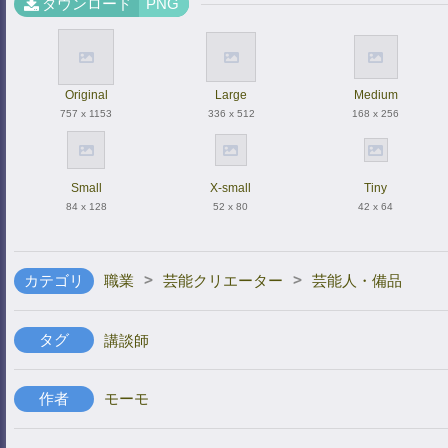
ダウンロード
PNG
Original
Large
Medium
757 x 1153
336 x 512
168 x 256
Small
X-small
Tiny
84 x 128
52 x 80
42 x 64
>
>
カテゴリ
職業
芸能クリエーター
芸能人・備品
タグ
講談師
作者
モーモ