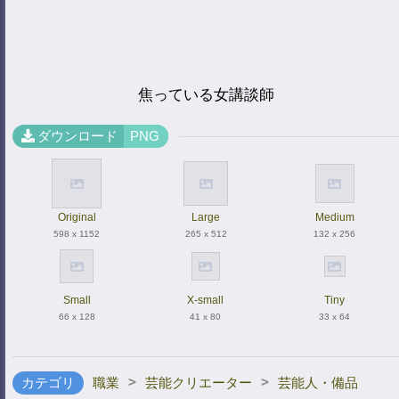
焦っている女講談師
ダウンロード
PNG
Original
Large
Medium
598 x 1152
265 x 512
132 x 256
Small
X-small
Tiny
66 x 128
41 x 80
33 x 64
>
>
カテゴリ
職業
芸能クリエーター
芸能人・備品