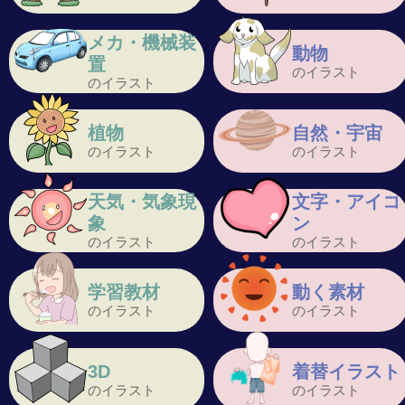
メカ・機械装
動物
置
のイラスト
のイラスト
植物
自然・宇宙
のイラスト
のイラスト
天気・気象現
文字・アイコ
象
ン
のイラスト
のイラスト
学習教材
動く素材
のイラスト
のイラスト
3D
着替イラスト
のイラスト
のイラスト