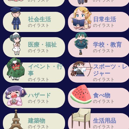
社会生活
日常生活
のイラスト
のイラスト
医療・福祉
学校・教育
のイラスト
のイラスト
イベント・行
スポーツ・レ
事
ジャー
のイラスト
のイラスト
ハザード
食べ物
のイラスト
のイラスト
建築物
生活用品
のイラスト
のイラスト