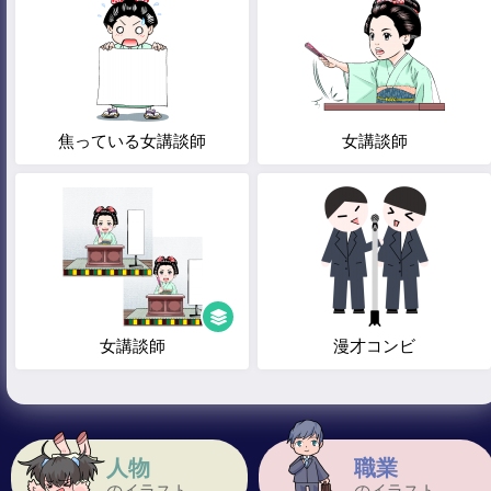
焦っている女講談師
女講談師
女講談師
漫才コンビ
人物
職業
のイラスト
のイラスト