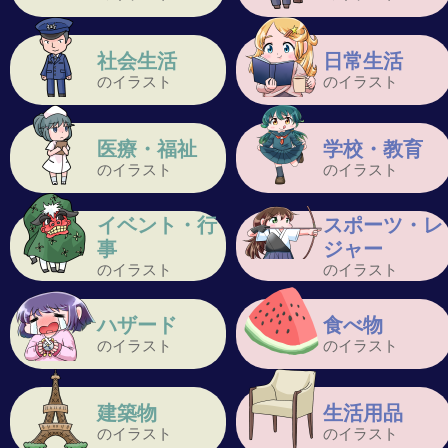
社会生活
日常生活
のイラスト
のイラスト
医療・福祉
学校・教育
のイラスト
のイラスト
イベント・行
スポーツ・レ
事
ジャー
のイラスト
のイラスト
ハザード
食べ物
のイラスト
のイラスト
建築物
生活用品
のイラスト
のイラスト