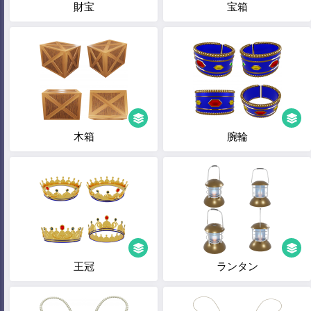
財宝
宝箱
木箱
腕輪
王冠
ランタン