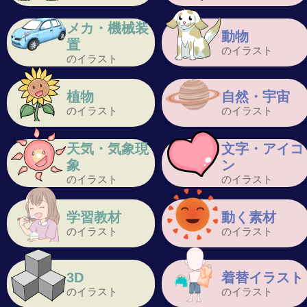
メカ・機械装
動物
置
のイラスト
のイラスト
植物
自然・宇宙
のイラスト
のイラスト
天気・気象現
文字・アイコ
象
ン
のイラスト
のイラスト
学習教材
動く素材
のイラスト
のイラスト
3D
着替イラスト
のイラスト
のイラスト