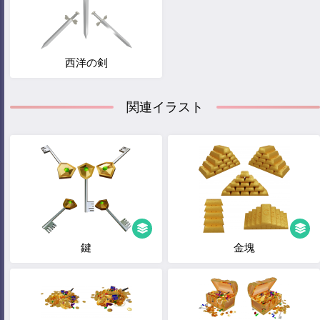
西洋の剣
関連イラスト
鍵
金塊