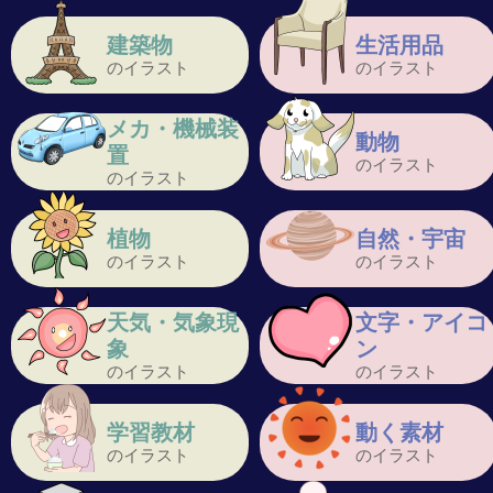
建築物
生活用品
のイラスト
のイラスト
メカ・機械装
動物
置
のイラスト
のイラスト
植物
自然・宇宙
のイラスト
のイラスト
天気・気象現
文字・アイコ
象
ン
のイラスト
のイラスト
学習教材
動く素材
のイラスト
のイラスト