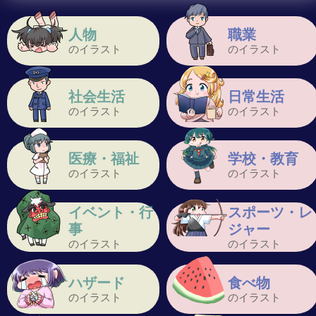
人物
職業
のイラスト
のイラスト
社会生活
日常生活
のイラスト
のイラスト
医療・福祉
学校・教育
のイラスト
のイラスト
イベント・行
スポーツ・レ
事
ジャー
のイラスト
のイラスト
ハザード
食べ物
のイラスト
のイラスト