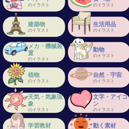
のイラスト
のイラスト
建築物
生活用品
のイラスト
のイラスト
メカ・機械装
動物
置
のイラスト
のイラスト
植物
自然・宇宙
のイラスト
のイラスト
天気・気象現
文字・アイコ
象
ン
のイラスト
のイラスト
学習教材
動く素材