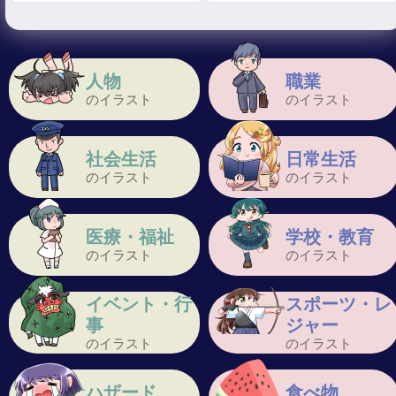
人物
職業
のイラスト
のイラスト
社会生活
日常生活
のイラスト
のイラスト
医療・福祉
学校・教育
のイラスト
のイラスト
イベント・行
スポーツ・レ
事
ジャー
のイラスト
のイラスト
ハザード
食べ物