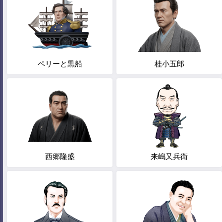
ペリーと黒船
桂小五郎
西郷隆盛
来嶋又兵衛