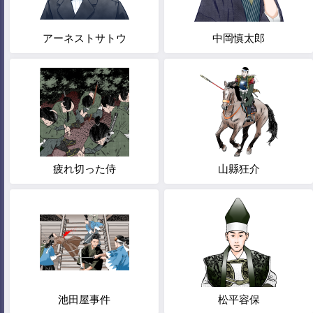
アーネストサトウ
中岡慎太郎
疲れ切った侍
山縣狂介
池田屋事件
松平容保