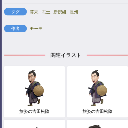
タグ
幕末
,
志士
,
新撰組
,
長州
作者
モーモ
関連イラスト
旅姿の吉田松陰
旅姿の吉田松陰