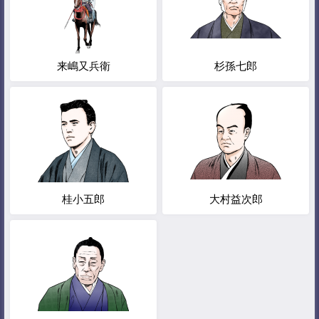
来嶋又兵衛
杉孫七郎
桂小五郎
大村益次郎