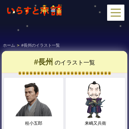
ホーム
>
#長州のイラスト一覧
#長州
のイラスト一覧
桂小五郎
来嶋又兵衛