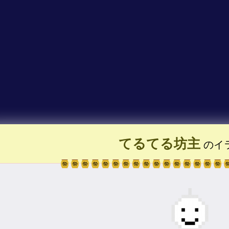
てるてる坊主
のイ