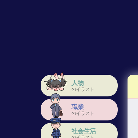
人物
のイラスト
職業
のイラスト
社会生活
のイラスト