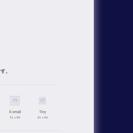
です。
X-small
Tiny
51 x 80
41 x 64