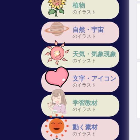
植物
のイラスト
自然・宇宙
のイラスト
天気・気象現象
のイラスト
文字・アイコン
のイラスト
学習教材
のイラスト
動く素材
のイラスト