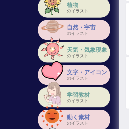
植物
のイラスト
自然・宇宙
のイラスト
天気・気象現象
のイラスト
文字・アイコン
のイラスト
学習教材
のイラスト
動く素材
のイラスト