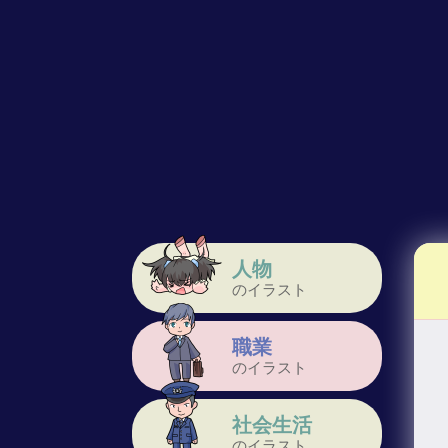
人物
のイラスト
職業
のイラスト
社会生活
のイラスト