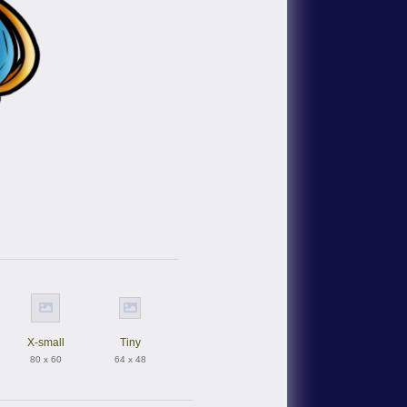
。
X-small
Tiny
80 x 60
64 x 48