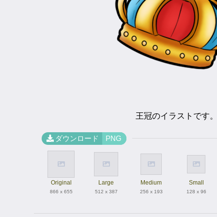
王冠のイラストです
ダウンロード
PNG
Original
Large
Medium
Small
866 x 655
512 x 387
256 x 193
128 x 96