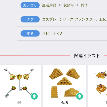
>
>
カテゴリ
生活用品
衣類等
帽子
タグ
コスプレ
,
シリーズ:ファンタジー
,
王冠
作者
ラビットくん
関連イラスト
鍵
金塊