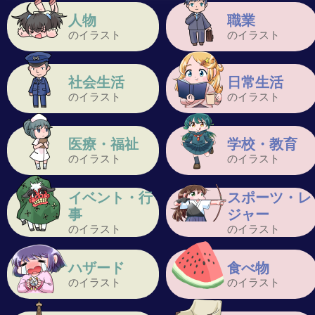
人物
職業
のイラスト
のイラスト
社会生活
日常生活
のイラスト
のイラスト
医療・福祉
学校・教育
のイラスト
のイラスト
イベント・行
スポーツ・レ
事
ジャー
のイラスト
のイラスト
ハザード
食べ物
のイラスト
のイラスト