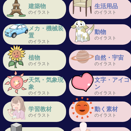
建築物
生活用品
のイラスト
のイラスト
メカ・機械装
動物
置
のイラスト
のイラスト
植物
自然・宇宙
のイラスト
のイラスト
天気・気象現
文字・アイコ
象
ン
のイラスト
のイラスト
学習教材
動く素材
のイラスト
のイラスト