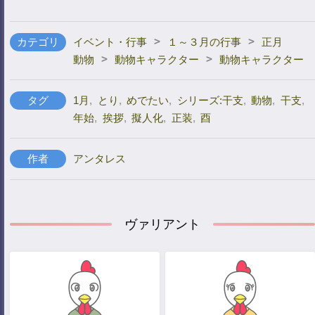
>
>
カテゴリ
イベント・行事
１～３月の行事
正月
>
>
動物
動物キャラクター
動物キャラクター
タグ
1月
,
とり
,
めでたい
,
シリーズ:干支
,
動物
,
干支
,
年始
,
挨拶
,
擬人化
,
正装
,
酉
作者
アンタレス
ヴァリアント