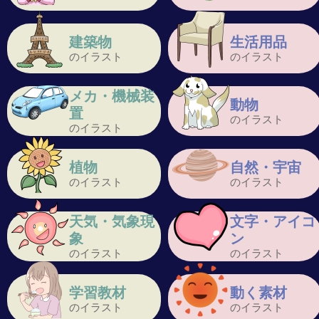
建築物
生活用品
のイラスト
のイラスト
メカ・機械装
動物
置
のイラスト
のイラスト
植物
自然・宇宙
のイラスト
のイラスト
天気・気象現
文字・アイコ
象
ン
のイラスト
のイラスト
学習教材
動く素材
のイラスト
のイラスト