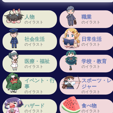
人物
職業
のイラスト
のイラスト
社会生活
日常生活
のイラスト
のイラスト
医療・福祉
学校・教育
のイラスト
のイラスト
イベント・行
スポーツ・レ
事
ジャー
のイラスト
のイラスト
ハザード
食べ物
のイラスト
のイラスト