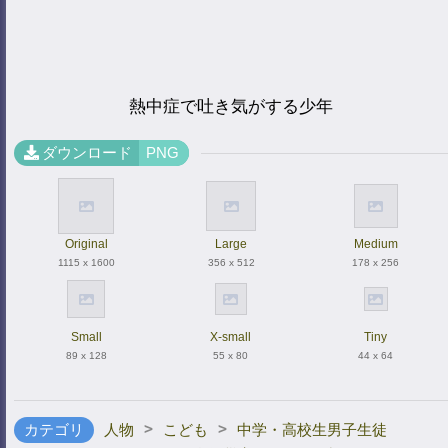
熱中症で吐き気がする少年
ダウンロード
PNG
Original
Large
Medium
1115 x 1600
356 x 512
178 x 256
Small
X-small
Tiny
89 x 128
55 x 80
44 x 64
>
>
カテゴリ
人物
こども
中学・高校生男子生徒