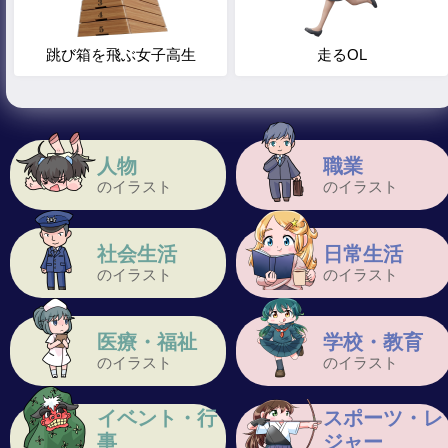
跳び箱を飛ぶ女子高生
走るOL
人物
職業
のイラスト
のイラスト
社会生活
日常生活
のイラスト
のイラスト
医療・福祉
学校・教育
のイラスト
のイラスト
イベント・行
スポーツ・レ
事
ジャー