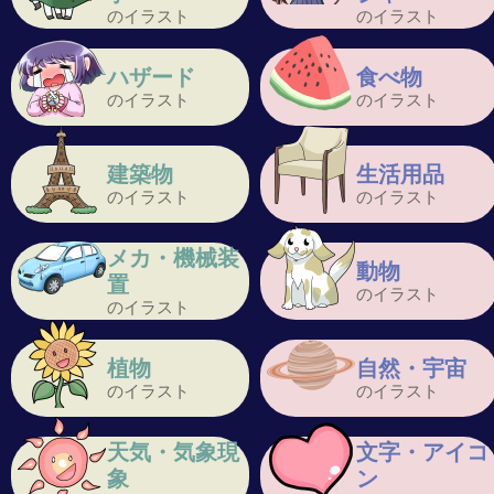
のイラスト
のイラスト
ハザード
食べ物
のイラスト
のイラスト
建築物
生活用品
のイラスト
のイラスト
メカ・機械装
動物
置
のイラスト
のイラスト
植物
自然・宇宙
のイラスト
のイラスト
天気・気象現
文字・アイコ
象
ン