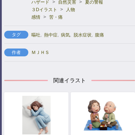
>
>
ハザード
自然災害
夏の警報
>
３Dイラスト
人物
>
感情
苦・痛
タグ
嘔吐
,
熱中症
,
病気
,
脱水症状
,
腹痛
作者
ＭＪＨＳ
関連イラスト