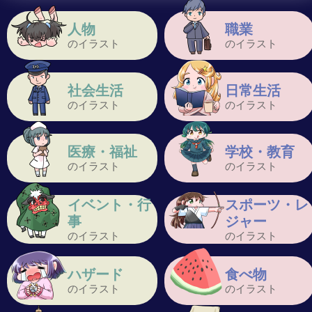
人物
職業
のイラスト
のイラスト
社会生活
日常生活
のイラスト
のイラスト
医療・福祉
学校・教育
のイラスト
のイラスト
イベント・行
スポーツ・レ
事
ジャー
のイラスト
のイラスト
ハザード
食べ物
のイラスト
のイラスト