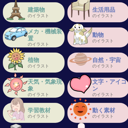
建築物
生活用品
のイラスト
のイラスト
メカ・機械装
動物
置
のイラスト
のイラスト
植物
自然・宇宙
のイラスト
のイラスト
天気・気象現
文字・アイコ
象
ン
のイラスト
のイラスト
学習教材
動く素材
のイラスト
のイラスト