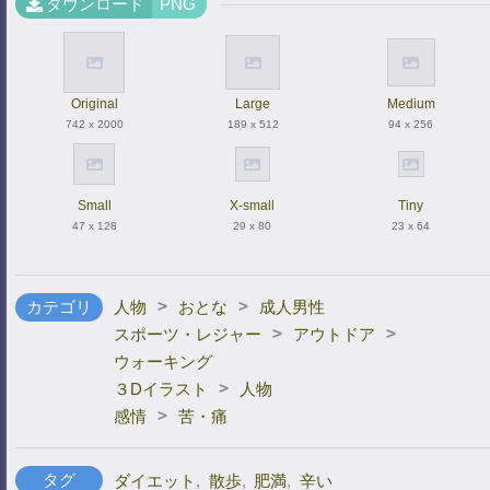
ダウンロード
PNG
Original
Large
Medium
742 x 2000
189 x 512
94 x 256
Small
X-small
Tiny
47 x 128
29 x 80
23 x 64
>
>
カテゴリ
人物
おとな
成人男性
>
>
スポーツ・レジャー
アウトドア
ウォーキング
>
３Dイラスト
人物
>
感情
苦・痛
タグ
ダイエット
,
散歩
,
肥満
,
辛い