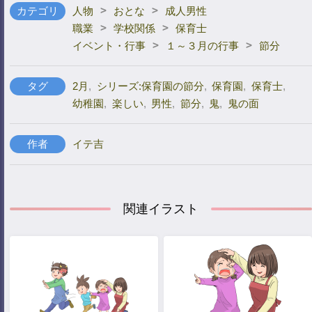
>
>
カテゴリ
人物
おとな
成人男性
>
>
職業
学校関係
保育士
>
>
イベント・行事
１～３月の行事
節分
タグ
2月
,
シリーズ:保育園の節分
,
保育園
,
保育士
,
幼稚園
,
楽しい
,
男性
,
節分
,
鬼
,
鬼の面
作者
イテ吉
関連イラスト