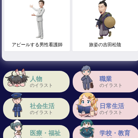
アピールする男性看護師
旅姿の吉田松陰
人物
職業
のイラスト
のイラスト
社会生活
日常生活
のイラスト
のイラスト
医療・福祉
学校・教育