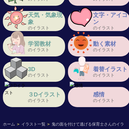
天気・気象現
文字・アイコ
象
ン
のイラスト
のイラスト
学習教材
動く素材
のイラスト
のイラスト
3D
着替イラスト
のイラスト
のイラスト
３Dイラスト
感情
のイラスト
のイラスト
ホーム
>
イラスト一覧
>
鬼の面を付けて逃げる保育士さんのイラ