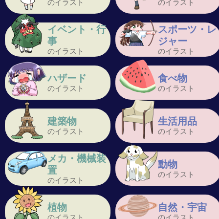
のイラスト
のイラスト
イベント・行
スポーツ・レ
事
ジャー
のイラスト
のイラスト
ハザード
食べ物
のイラスト
のイラスト
建築物
生活用品
のイラスト
のイラスト
メカ・機械装
動物
置
のイラスト
のイラスト
植物
自然・宇宙
のイラスト
のイラスト