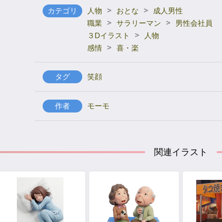
>
>
カテゴリ
人物
おとな
成人男性
>
>
職業
サラリーマン
男性会社員
>
３Dイラスト
人物
>
感情
喜・楽
タグ
笑顔
作者
モーモ
関連イラスト