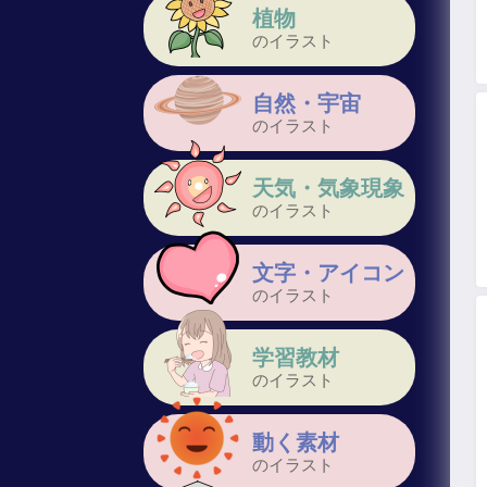
植物
のイラスト
自然・宇宙
のイラスト
天気・気象現象
のイラスト
文字・アイコン
のイラスト
学習教材
のイラスト
動く素材
のイラスト