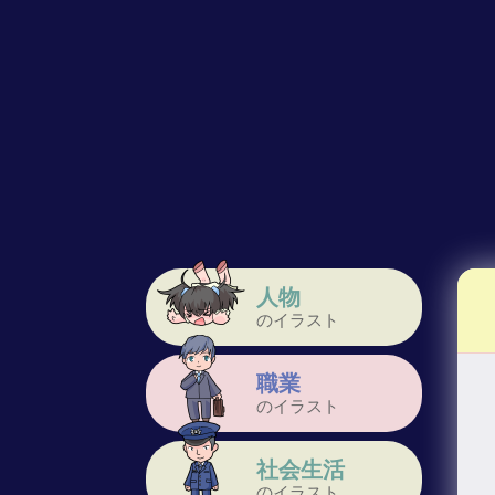
人物
のイラスト
職業
のイラスト
社会生活
のイラスト