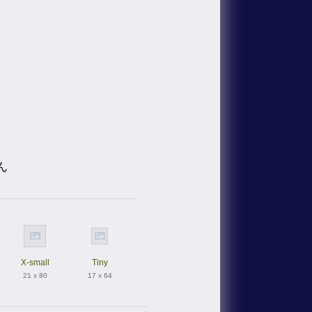
ん
X-small
Tiny
21 x 80
17 x 64