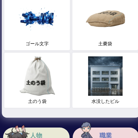
ゴール文字
土嚢袋
土のう袋
水没したビル
人物
職業