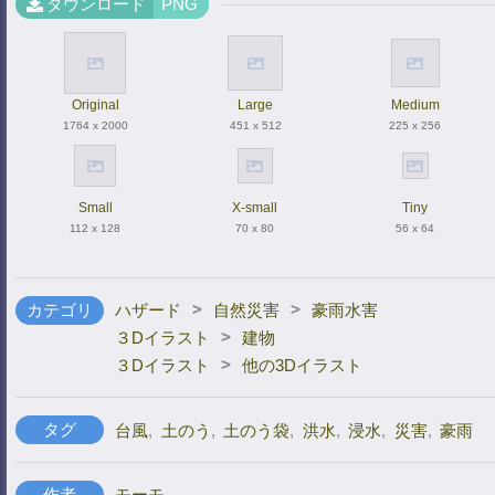
ダウンロード
PNG
Original
Large
Medium
1764 x 2000
451 x 512
225 x 256
Small
X-small
Tiny
112 x 128
70 x 80
56 x 64
>
>
カテゴリ
ハザード
自然災害
豪雨水害
>
３Dイラスト
建物
>
３Dイラスト
他の3Dイラスト
タグ
台風
,
土のう
,
土のう袋
,
洪水
,
浸水
,
災害
,
豪雨
作者
モーモ