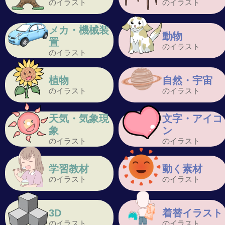
のイラスト
のイラスト
メカ・機械装
動物
置
のイラスト
のイラスト
植物
自然・宇宙
のイラスト
のイラスト
天気・気象現
文字・アイコ
象
ン
のイラスト
のイラスト
学習教材
動く素材
のイラスト
のイラスト
3D
着替イラスト
のイラスト
のイラスト