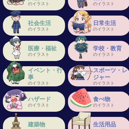
のイラスト
のイラスト
社会生活
日常生活
のイラスト
のイラスト
医療・福祉
学校・教育
のイラスト
のイラスト
イベント・行
スポーツ・レ
事
ジャー
のイラスト
のイラスト
ハザード
食べ物
のイラスト
のイラスト
建築物
生活用品