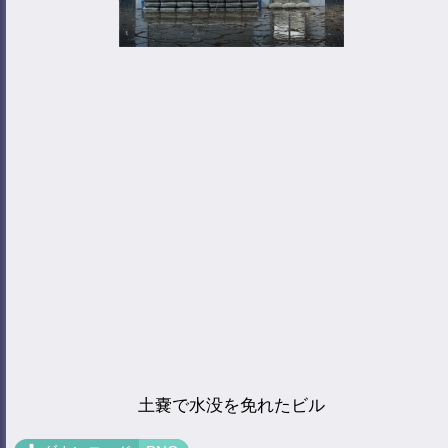
土嚢で水没を免れたビル