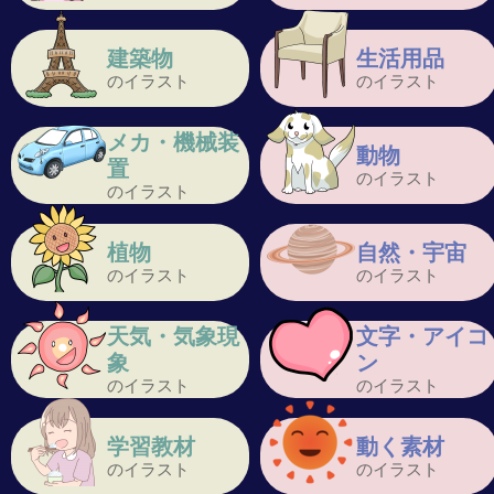
建築物
生活用品
のイラスト
のイラスト
メカ・機械装
動物
置
のイラスト
のイラスト
植物
自然・宇宙
のイラスト
のイラスト
天気・気象現
文字・アイコ
象
ン
のイラスト
のイラスト
学習教材
動く素材
のイラスト
のイラスト