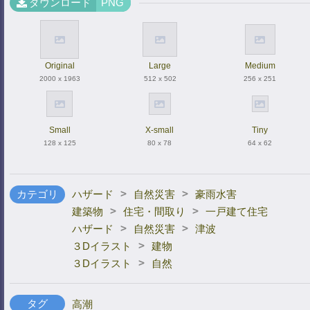
ダウンロード
PNG
Original
Large
Medium
2000 x 1963
512 x 502
256 x 251
Small
X-small
Tiny
128 x 125
80 x 78
64 x 62
>
>
カテゴリ
ハザード
自然災害
豪雨水害
>
>
建築物
住宅・間取り
一戸建て住宅
>
>
ハザード
自然災害
津波
>
３Dイラスト
建物
>
３Dイラスト
自然
タグ
高潮