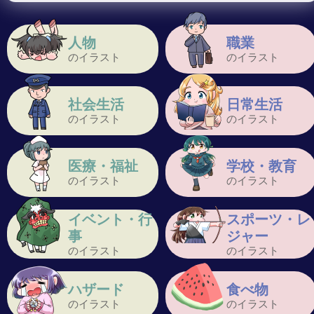
人物
職業
のイラスト
のイラスト
社会生活
日常生活
のイラスト
のイラスト
医療・福祉
学校・教育
のイラスト
のイラスト
イベント・行
スポーツ・レ
事
ジャー
のイラスト
のイラスト
ハザード
食べ物
のイラスト
のイラスト