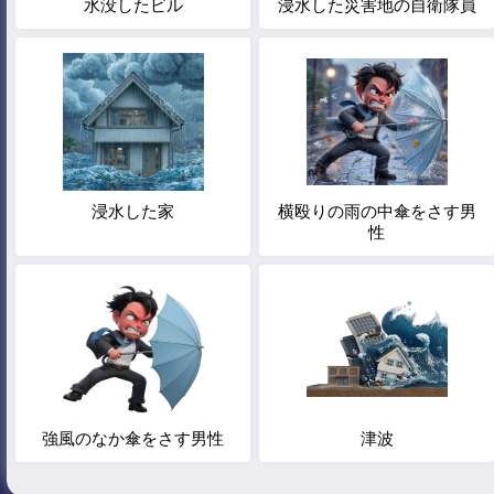
水没したビル
浸水した災害地の自衛隊員
浸水した家
横殴りの雨の中傘をさす男
性
強風のなか傘をさす男性
津波