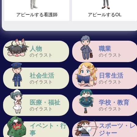
アピールする看護師
アピールするOL
人物
職業
のイラスト
のイラスト
社会生活
日常生活
のイラスト
のイラスト
医療・福祉
学校・教育
のイラスト
のイラスト
イベント・行
スポーツ・レ
事
ジャー