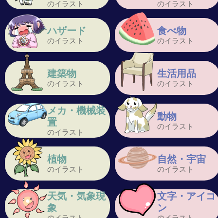
のイラスト
のイラスト
ハザード
食べ物
のイラスト
のイラスト
建築物
生活用品
のイラスト
のイラスト
メカ・機械装
動物
置
のイラスト
のイラスト
植物
自然・宇宙
のイラスト
のイラスト
天気・気象現
文字・アイコ
象
ン
のイラスト
のイラスト