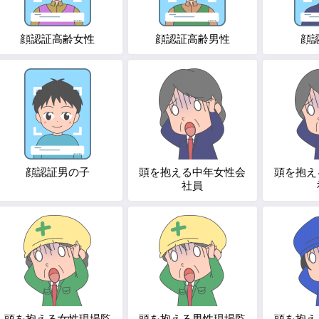
顔認証高齢女性
顔認証高齢男性
顔
顔認証男の子
頭を抱える中年女性会
頭を抱え
社員
頭を抱える女性現場監
頭を抱える男性現場監
頭を抱え