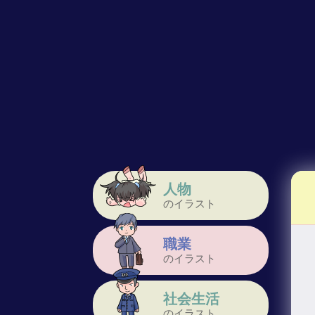
人物
のイラスト
職業
のイラスト
社会生活
のイラスト