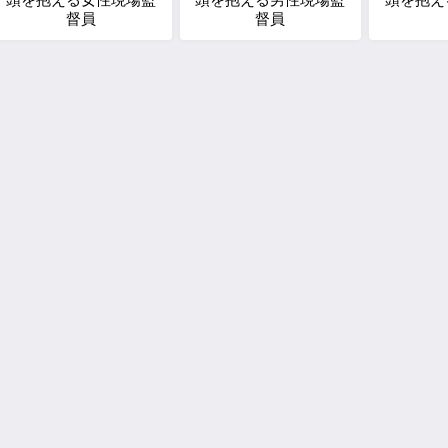
督員
督員