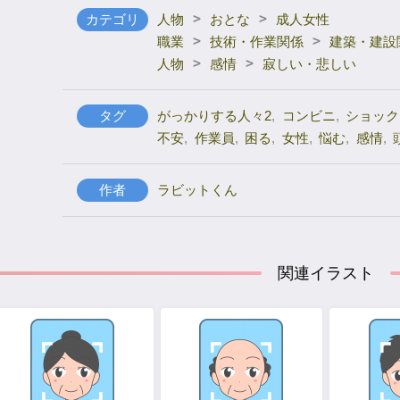
>
>
カテゴリ
人物
おとな
成人女性
>
>
職業
技術・作業関係
建築・建設
>
>
人物
感情
寂しい・悲しい
タグ
がっかりする人々2
,
コンビニ
,
ショック
不安
,
作業員
,
困る
,
女性
,
悩む
,
感情
,
作者
ラビットくん
関連イラスト