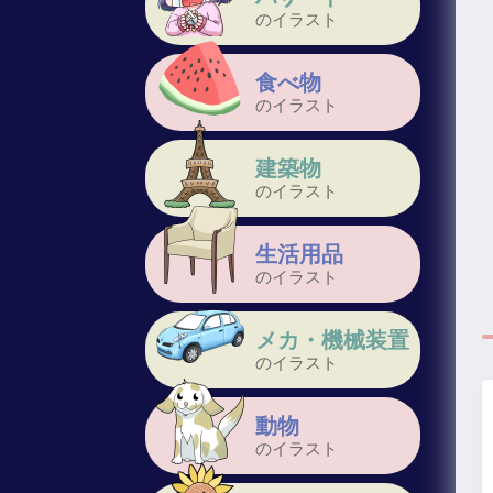
のイラスト
食べ物
のイラスト
建築物
のイラスト
生活用品
のイラスト
メカ・機械装置
のイラスト
動物
のイラスト