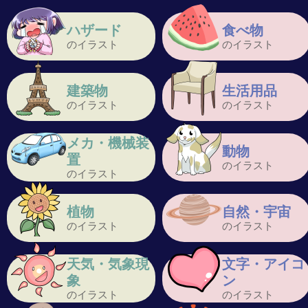
ハザード
食べ物
のイラスト
のイラスト
建築物
生活用品
のイラスト
のイラスト
メカ・機械装
動物
置
のイラスト
のイラスト
植物
自然・宇宙
のイラスト
のイラスト
天気・気象現
文字・アイコ
象
ン
のイラスト
のイラスト