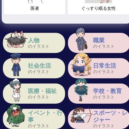
医者
ぐっすり眠る女性
人物
職業
のイラスト
のイラスト
社会生活
日常生活
のイラスト
のイラスト
医療・福祉
学校・教育
のイラスト
のイラスト
イベント・行
スポーツ・レ
事
ジャー
のイラスト
のイラスト