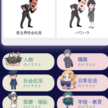
怒る男性会社員
パワハラ
人物
職業
のイラスト
のイラスト
社会生活
日常生活
のイラスト
のイラスト
医療・福祉
学校・教育
のイラスト
のイラスト