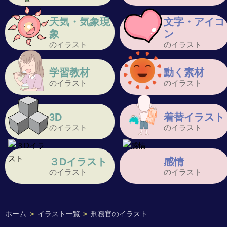
天気・気象現
文字・アイコ
象
ン
のイラスト
のイラスト
学習教材
動く素材
のイラスト
のイラスト
3D
着替イラスト
のイラスト
のイラスト
３Dイラスト
感情
のイラスト
のイラスト
ホーム
>
イラスト一覧
>
刑務官のイラスト