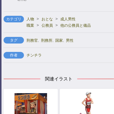
40 x 40
>
>
カテゴリ
人物
おとな
成人男性
>
>
職業
公務員
他の公務員と備品
タグ
刑務官
,
刑務所
,
国家
,
男性
作者
チンチラ
関連イラスト