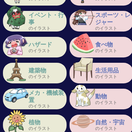
イベント・行
スポーツ・レ
事
ジャー
のイラスト
のイラスト
ハザード
食べ物
のイラスト
のイラスト
建築物
生活用品
のイラスト
のイラスト
メカ・機械装
動物
置
のイラスト
のイラスト
植物
自然・宇宙
のイラスト
のイラスト