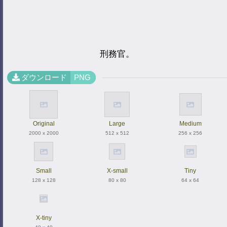
刑務官。
ダウンロード
PNG
Original
Large
Medium
2000 x 2000
512 x 512
256 x 256
Small
X-small
Tiny
128 x 128
80 x 80
64 x 64
X-tiny