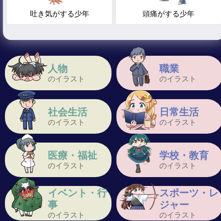
吐き気がする少年
頭痛がする少年
人物
職業
のイラスト
のイラスト
社会生活
日常生活
のイラスト
のイラスト
医療・福祉
学校・教育
のイラスト
のイラスト
イベント・行
スポーツ・レ
事
ジャー
のイラスト
のイラスト