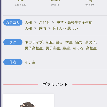
Small
X-small
Tiny
128 x 120
80 x 75
64 x 60
>
>
カテゴリ
人物
こども
中学・高校生男子生徒
>
>
人物
感情
寂しい・悲しい
タグ
ネガティブ
,
制服
,
困る
,
学生
,
悩む
,
男の子
,
男子高校生
,
男子高生
,
絶望
,
考える
,
高校生
作者
イテ吉
ヴァリアント