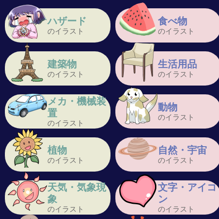
ハザード
食べ物
のイラスト
のイラスト
建築物
生活用品
のイラスト
のイラスト
メカ・機械装
動物
置
のイラスト
のイラスト
植物
自然・宇宙
のイラスト
のイラスト
天気・気象現
文字・アイコ
象
ン
のイラスト
のイラスト