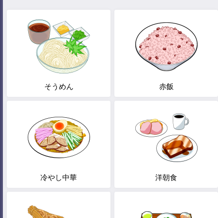
そうめん
赤飯
冷やし中華
洋朝食