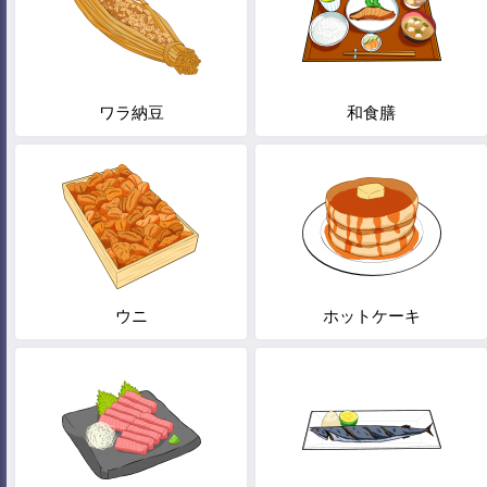
ワラ納豆
和食膳
ウニ
ホットケーキ