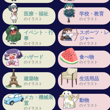
医療・福祉
学校・教育
のイラスト
のイラスト
イベント・行
スポーツ・レ
事
ジャー
のイラスト
のイラスト
ハザード
食べ物
のイラスト
のイラスト
建築物
生活用品
のイラスト
のイラスト
メカ・機械装
動物
置
のイラスト
のイラスト