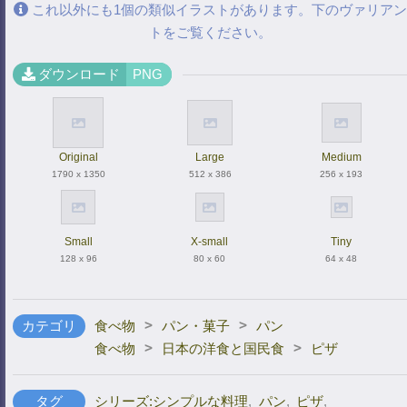
これ以外にも1個の類似イラストがあります。下のヴァリアン
トをご覧ください。
ダウンロード
PNG
Original
Large
Medium
1790 x 1350
512 x 386
256 x 193
Small
X-small
Tiny
128 x 96
80 x 60
64 x 48
>
>
カテゴリ
食べ物
パン・菓子
パン
>
>
食べ物
日本の洋食と国民食
ピザ
タグ
シリーズ:シンプルな料理
,
パン
,
ピザ
,