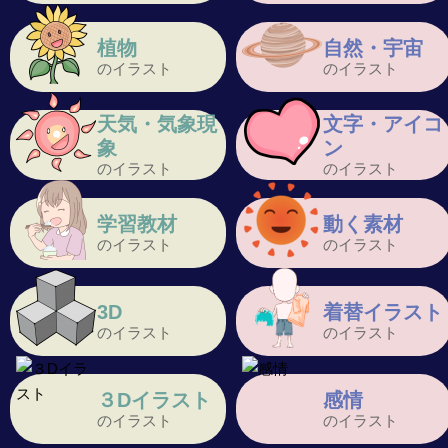
植物
自然・宇宙
のイラスト
のイラスト
天気・気象現
文字・アイコ
象
ン
のイラスト
のイラスト
学習教材
動く素材
のイラスト
のイラスト
3D
着替イラスト
のイラスト
のイラスト
３Dイラスト
感情
のイラスト
のイラスト