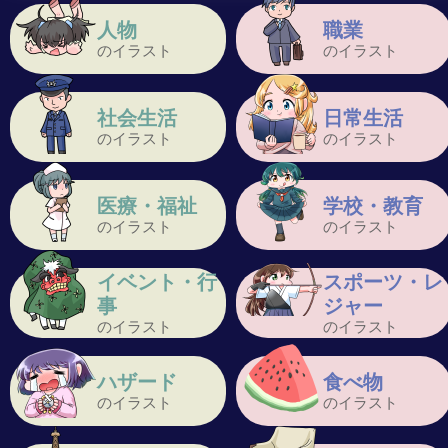
人物
職業
のイラスト
のイラスト
社会生活
日常生活
のイラスト
のイラスト
医療・福祉
学校・教育
のイラスト
のイラスト
イベント・行
スポーツ・レ
事
ジャー
のイラスト
のイラスト
ハザード
食べ物
のイラスト
のイラスト