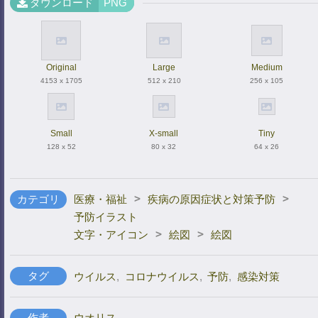
ダウンロード
PNG
Original
Large
Medium
4153 x 1705
512 x 210
256 x 105
Small
X-small
Tiny
128 x 52
80 x 32
64 x 26
>
>
カテゴリ
医療・福祉
疾病の原因症状と対策予防
予防イラスト
>
>
文字・アイコン
絵図
絵図
タグ
ウイルス
,
コロナウイルス
,
予防
,
感染対策
作者
ウオリス