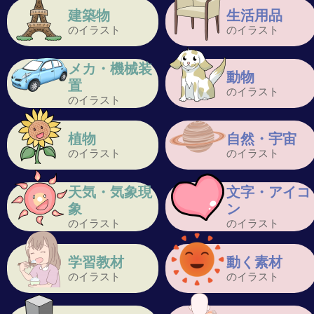
建築物
生活用品
のイラスト
のイラスト
メカ・機械装
動物
置
のイラスト
のイラスト
植物
自然・宇宙
のイラスト
のイラスト
天気・気象現
文字・アイコ
象
ン
のイラスト
のイラスト
学習教材
動く素材
のイラスト
のイラスト