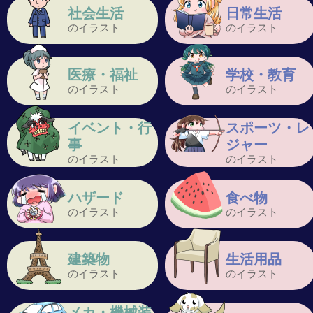
社会生活
日常生活
のイラスト
のイラスト
医療・福祉
学校・教育
のイラスト
のイラスト
イベント・行
スポーツ・レ
事
ジャー
のイラスト
のイラスト
ハザード
食べ物
のイラスト
のイラスト
建築物
生活用品
のイラスト
のイラスト
メカ・機械装