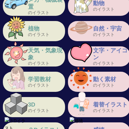
動物
置
のイラスト
のイラスト
植物
自然・宇宙
のイラスト
のイラスト
天気・気象現
文字・アイコ
象
ン
のイラスト
のイラスト
学習教材
動く素材
のイラスト
のイラスト
3D
着替イラスト
のイラスト
のイラスト