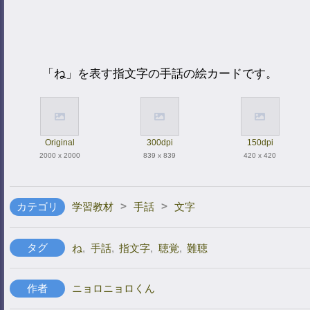
「ね」を表す指文字の手話の絵カードです。
Original
300dpi
150dpi
2000 x 2000
839 x 839
420 x 420
>
>
カテゴリ
学習教材
手話
文字
タグ
ね
,
手話
,
指文字
,
聴覚
,
難聴
作者
ニョロニョロくん