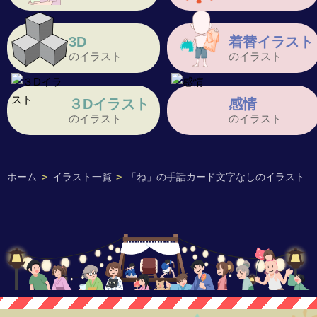
3D
着替イラスト
のイラスト
のイラスト
３Dイラスト
感情
のイラスト
のイラスト
ホーム
>
イラスト一覧
>
「ね」の手話カード文字なしのイラスト