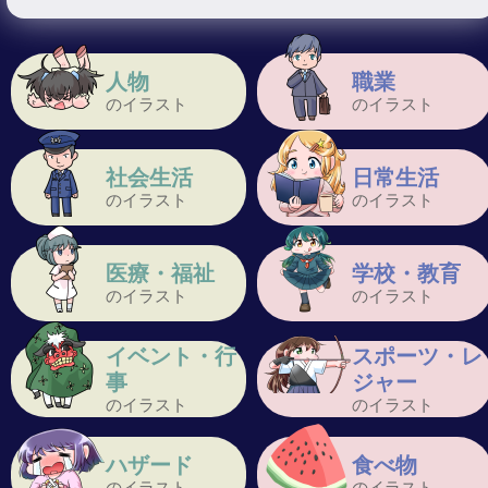
人物
職業
のイラスト
のイラスト
社会生活
日常生活
のイラスト
のイラスト
医療・福祉
学校・教育
のイラスト
のイラスト
イベント・行
スポーツ・レ
事
ジャー
のイラスト
のイラスト
ハザード
食べ物
のイラスト
のイラスト