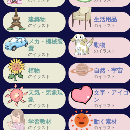
建築物
生活用品
のイラスト
のイラスト
メカ・機械装
動物
置
のイラスト
のイラスト
植物
自然・宇宙
のイラスト
のイラスト
天気・気象現
文字・アイコ
象
ン
のイラスト
のイラスト
学習教材
動く素材
のイラスト
のイラスト