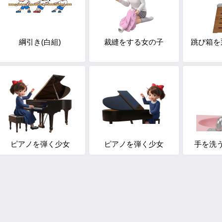
綱引き(白組)
裁縫をする女の子
跳び箱を
ピアノを弾く少女
ピアノを弾く少女
手を洗