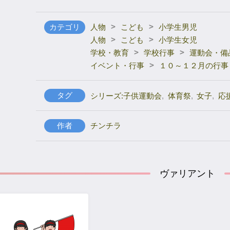
>
>
カテゴリ
人物
こども
小学生男児
>
>
人物
こども
小学生女児
>
>
学校・教育
学校行事
運動会・備
>
イベント・行事
１０～１２月の行事
タグ
シリーズ:子供運動会
,
体育祭
,
女子
,
応
作者
チンチラ
ヴァリアント