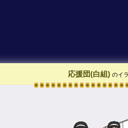
応援団(白組)
のイ