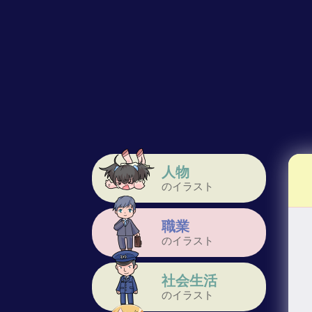
人物
のイラスト
職業
のイラスト
社会生活
のイラスト