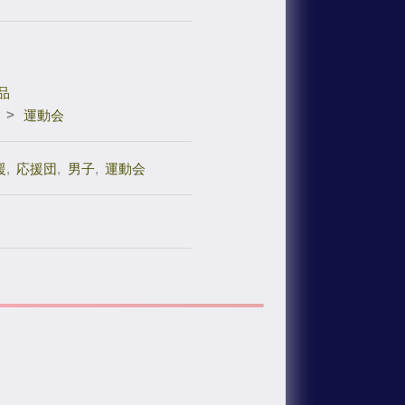
品
>
運動会
援
,
応援団
,
男子
,
運動会