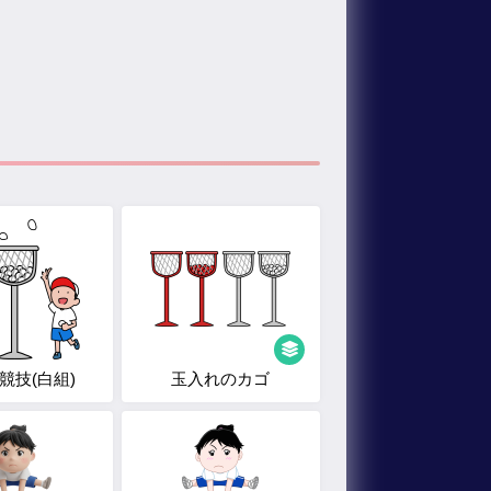
競技(白組)
玉入れのカゴ