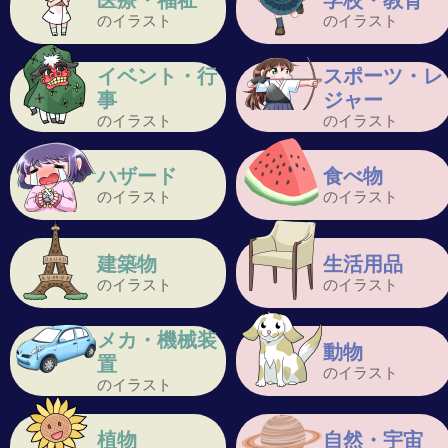
医療・福祉
学校・教育
のイラスト
のイラスト
イベント・行
スポーツ・レ
事
ジャー
のイラスト
のイラスト
ハザード
食べ物
のイラスト
のイラスト
建築物
生活用品
のイラスト
のイラスト
メカ・機械装
動物
置
のイラスト
のイラスト
植物
自然・宇宙