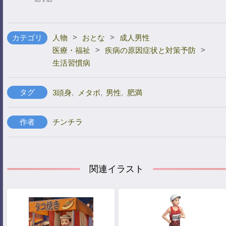
40 x 40
>
>
カテゴリ
人物
おとな
成人男性
>
>
医療・福祉
疾病の原因症状と対策予防
生活習慣病
タグ
3頭身
,
メタボ
,
男性
,
肥満
作者
チンチラ
関連イラスト