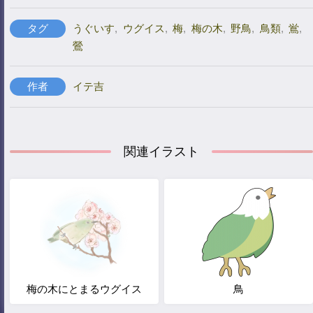
タグ
うぐいす
,
ウグイス
,
梅
,
梅の木
,
野鳥
,
鳥類
,
鴬
,
鶯
作者
イテ吉
関連イラスト
梅の木にとまるウグイス
鳥