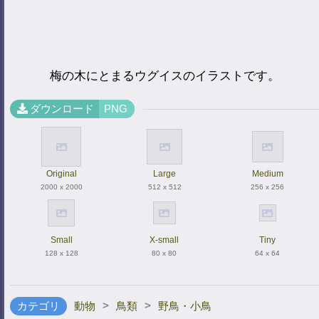
梅の木にとまるウグイスのイラストです。
ダウンロード
PNG
Original
Large
Medium
2000 x 2000
512 x 512
256 x 256
Small
X-small
Tiny
128 x 128
80 x 80
64 x 64
>
>
カテゴリ
動物
鳥類
野鳥・小鳥