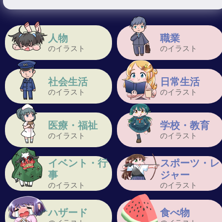
人物
職業
のイラスト
のイラスト
社会生活
日常生活
のイラスト
のイラスト
医療・福祉
学校・教育
のイラスト
のイラスト
イベント・行
スポーツ・レ
事
ジャー
のイラスト
のイラスト
ハザード
食べ物