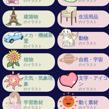
のイラスト
のイラスト
建築物
生活用品
のイラスト
のイラスト
メカ・機械装
動物
置
のイラスト
のイラスト
植物
自然・宇宙
のイラスト
のイラスト
天気・気象現
文字・アイコ
象
ン
のイラスト
のイラスト
学習教材
動く素材
のイラスト
のイラスト