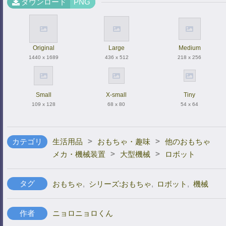
ダウンロード
PNG
Original
Large
Medium
1440 x 1689
436 x 512
218 x 256
Small
X-small
Tiny
109 x 128
68 x 80
54 x 64
>
>
カテゴリ
生活用品
おもちゃ・趣味
他のおもちゃ
>
>
メカ・機械装置
大型機械
ロボット
タグ
おもちゃ
,
シリーズ:おもちゃ
,
ロボット
,
機械
作者
ニョロニョロくん