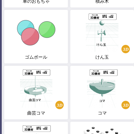
車のおもちゃ
積み木
3D
ゴムボール
けん玉
3D
3D
曲芸コマ
コマ