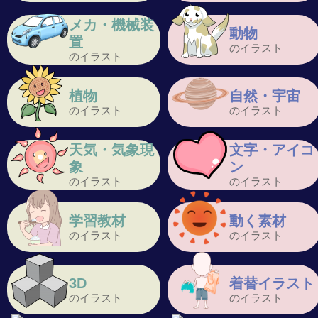
メカ・機械装
動物
置
のイラスト
のイラスト
植物
自然・宇宙
のイラスト
のイラスト
天気・気象現
文字・アイコ
象
ン
のイラスト
のイラスト
学習教材
動く素材
のイラスト
のイラスト
3D
着替イラスト
のイラスト
のイラスト