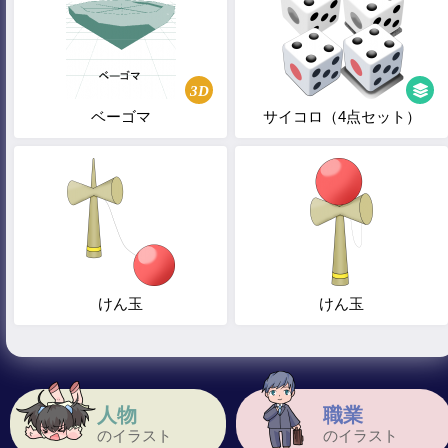
3D
ベーゴマ
サイコロ（4点セット）
けん玉
けん玉
人物
職業
のイラスト
のイラスト