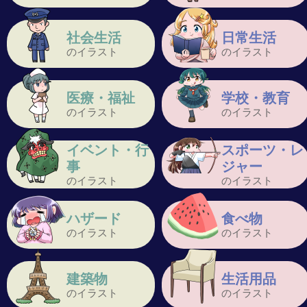
社会生活
日常生活
のイラスト
のイラスト
医療・福祉
学校・教育
のイラスト
のイラスト
イベント・行
スポーツ・レ
事
ジャー
のイラスト
のイラスト
ハザード
食べ物
のイラスト
のイラスト
建築物
生活用品
のイラスト
のイラスト