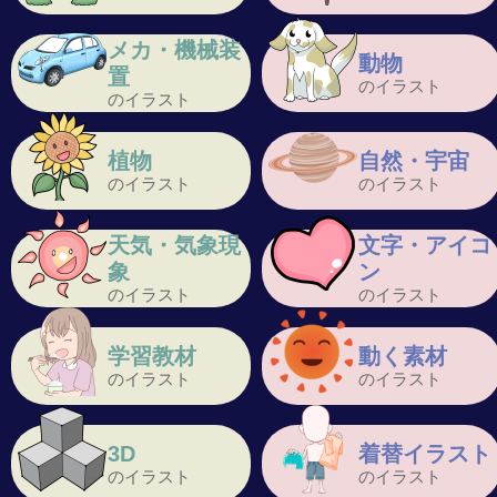
メカ・機械装
動物
置
のイラスト
のイラスト
植物
自然・宇宙
のイラスト
のイラスト
天気・気象現
文字・アイコ
象
ン
のイラスト
のイラスト
学習教材
動く素材
のイラスト
のイラスト
3D
着替イラスト
のイラスト
のイラスト