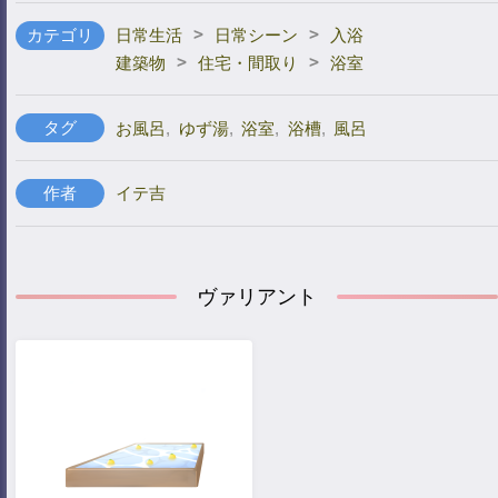
>
>
カテゴリ
日常生活
日常シーン
入浴
>
>
建築物
住宅・間取り
浴室
タグ
お風呂
,
ゆず湯
,
浴室
,
浴槽
,
風呂
作者
イテ吉
ヴァリアント