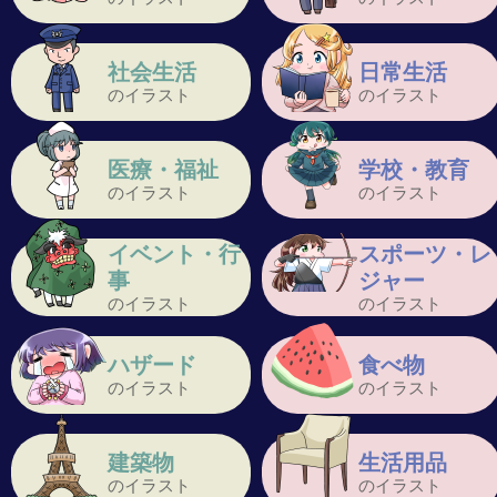
社会生活
日常生活
のイラスト
のイラスト
医療・福祉
学校・教育
のイラスト
のイラスト
イベント・行
スポーツ・レ
事
ジャー
のイラスト
のイラスト
ハザード
食べ物
のイラスト
のイラスト
建築物
生活用品
のイラスト
のイラスト