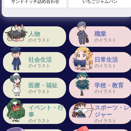
サンドイッチ詰め合わせ
いちごジャムパン
人物
職業
のイラスト
のイラスト
社会生活
日常生活
のイラスト
のイラスト
医療・福祉
学校・教育
のイラスト
のイラスト
イベント・行
スポーツ・レ
事
ジャー
のイラスト
のイラスト