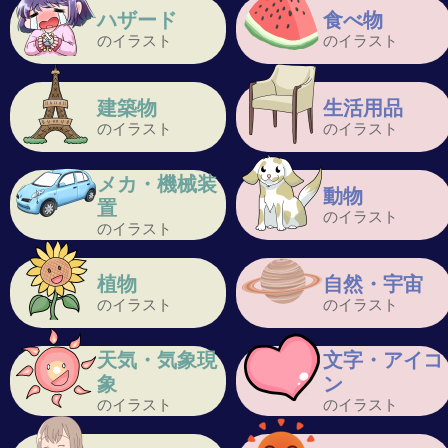
ハザード
食べ物
のイラスト
のイラスト
建築物
生活用品
のイラスト
のイラスト
メカ・機械装
動物
置
のイラスト
のイラスト
植物
自然・宇宙
のイラスト
のイラスト
天気・気象現
文字・アイコ
象
ン
のイラスト
のイラスト