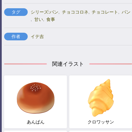
タグ
シリーズ:パン
,
チョココロネ
,
チョコレート
,
パン
,
甘い
,
食事
作者
イテ吉
関連イラスト
あんぱん
クロワッサン