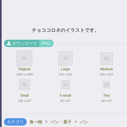
チョココロネのイラストです。
ダウンロード
PNG
Original
Large
Medium
1620 x 1365
512 x 431
256 x 215
Small
X-small
Tiny
128 x 107
80 x 67
64 x 53
>
>
カテゴリ
食べ物
パン・菓子
パン