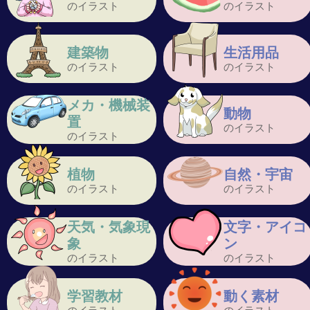
のイラスト
のイラスト
建築物
生活用品
のイラスト
のイラスト
メカ・機械装
動物
置
のイラスト
のイラスト
植物
自然・宇宙
のイラスト
のイラスト
天気・気象現
文字・アイコ
象
ン
のイラスト
のイラスト
学習教材
動く素材