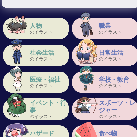
人物
職業
のイラスト
のイラスト
社会生活
日常生活
のイラスト
のイラスト
医療・福祉
学校・教育
のイラスト
のイラスト
イベント・行
スポーツ・レ
事
ジャー
のイラスト
のイラスト
ハザード
食べ物